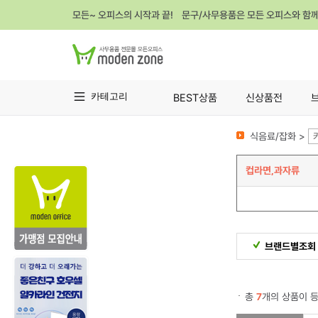
모든~ 오피스의 시작과 끝! 문구/사무용품은 모든 오피스와 함
카테고리
BEST상품
신상품전
식음료/잡화 >
컵라면,과자류
브랜드별조회
총
7
개의 상품이 