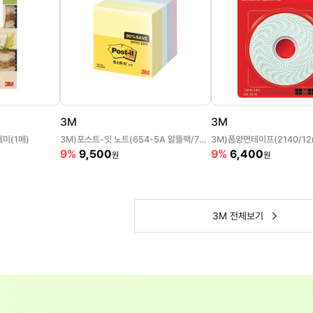
3M
3M
미(1매)
3M)포스트-잇 노트(654-5A 알뜰팩/76*76mm)
3M)폼양면테이프(2140/12
9%
9,500
9%
6,400
원
원
3M 전체보기