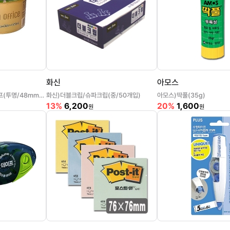
화신
아모스
ⓓ모든오피스)OPP테이프(투명/48mm*50m)
화신)더블크립/슈파크립(중/50개입)
아모스)딱풀(35g)
13%
6,200
20%
1,600
원
원