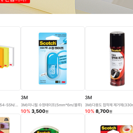
3M
3M
3M)포스트-잇 강한점착용(654-SSN/그리움노랑/76*76mm)
3M)미니필 수정테이프(5mm*6m/블루)
3M)다용도 접착제 제거제(330m
10%
3,500
10%
8,700
원
원