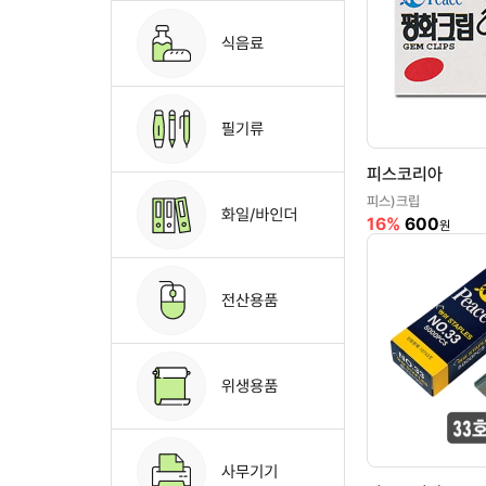
피스코리아
피스)크립
16%
600
원