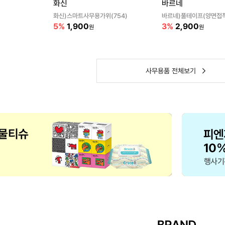
화신
바르네
화신)스마트사무용가위(754)
5%
1,900
3%
2,900
원
원
사무용품 전체보기