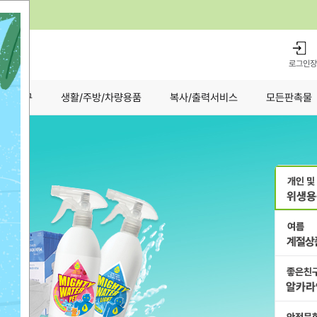
로그인
장
전동공구
생활/주방/차량용품
복사/출력서비스
모든판촉물