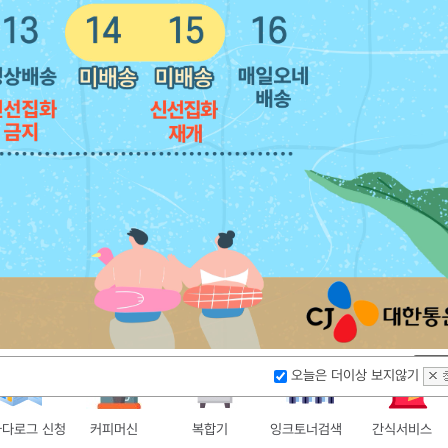
오늘은 더이상 보지않기
카다로그 신청
커피머신
복합기
잉크토너검색
간식서비스