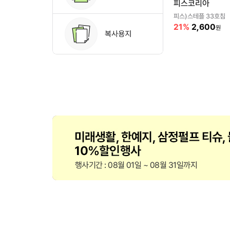
피스코리아
피스)스테플 33호침
21%
2,600
원