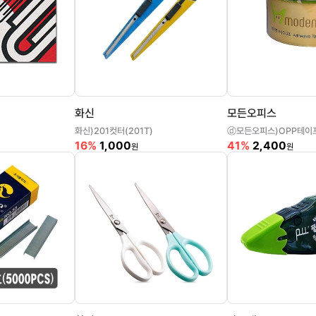
화신
모든오피스
화신)201컷터(201T)
16%
1,000
41%
2,400
원
원