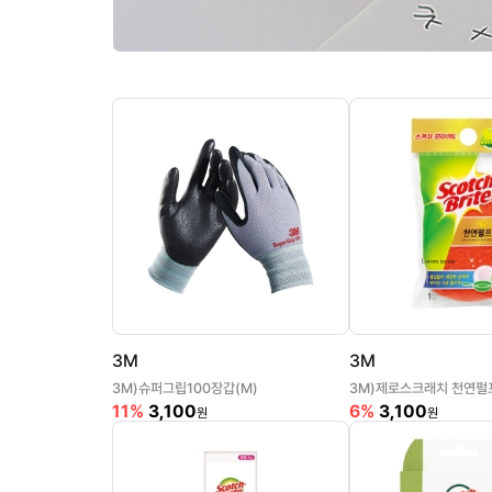
3M
3M
3M)슈퍼그립100장갑(M)
3M)제로스크래치 천연펄
11%
3,100
6%
3,100
원
원