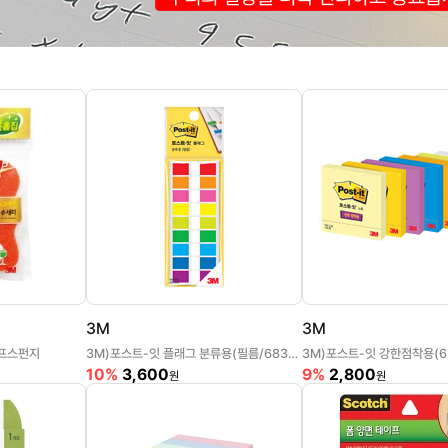
3M
3M
프스펀지
3M)포스트-잇 플래그 분류용(필름/683-9KN/44*12mm)
10%
3,600
9%
2,800
원
원