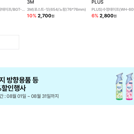
3M
PLUS
바르네)풀테이프(양면접착테이프/BGT-0180)
3M)포스트-잇(654/노랑/76*76mm)
PLUS)수정테이프(WH-60
10%
2,700
6%
2,800
원
원