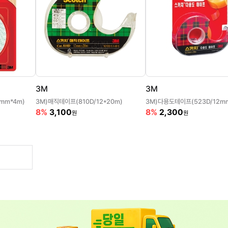
3M
3M
mm*4m)
3M)매직테이프(810D/12*20m)
3M)다용도테이프(523D/12m
8%
3,100
8%
2,300
원
원