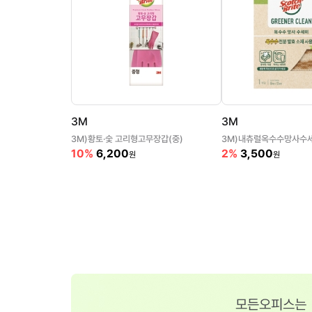
3M
3M
3M)황토·숯 고리형고무장갑(중)
3M)내츄럴옥수수망사수세
10%
6,200
2%
3,500
원
원