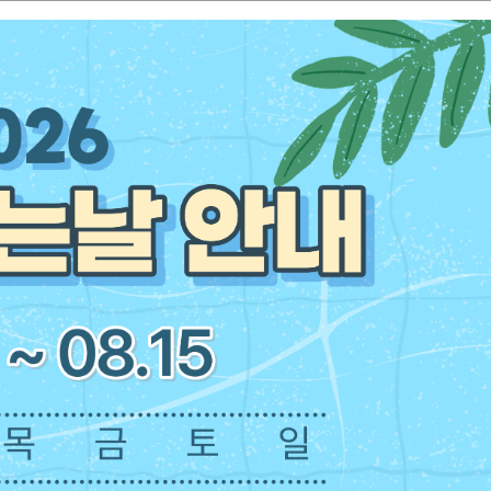
께 시작하세요
검
색
브랜드관
MD기획상품
이벤트
초특급 간편주문
작업/