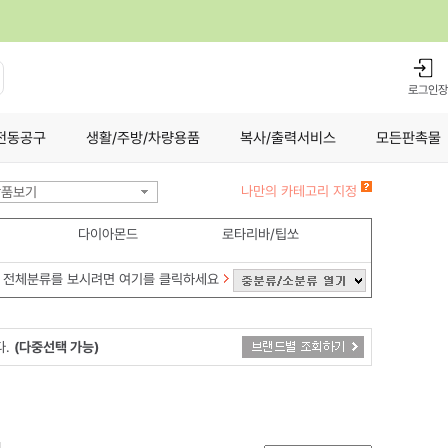
로그인
장
전동공구
생활/주방/차량용품
복사/출력서비스
모든판촉물
나만의 카테고리 지정
상품보기
다이아몬드
로타리바/팁쏘
전체분류를 보시려면 여기를 클릭하세요
다.
(다중선택 가능)