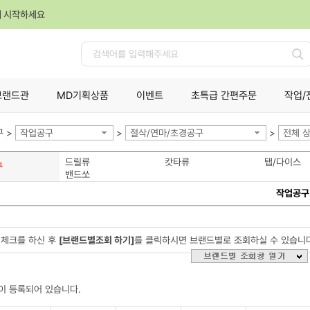
께 시작하세요
검
색
브랜드관
MD기획상품
이벤트
초특급 간편주문
작업/
 >
작업공구
>
절삭/연마/초경공구
>
전체 
드릴류
캇타류
탭/다이스
구
밴드쏘
작업공구
체크를 하신 후
[브랜드별조회 하기]
를 클릭하시면 브랜드별로 조회하실 수 있습니
이 등록되어 있습니다.