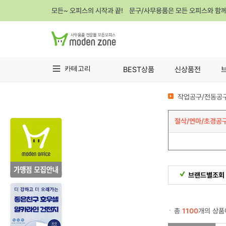
모든~ 오피스의 시작과 끝! 문구/사무용품은 모든 오피스와 함
카테고리
BEST상품
신상품전
작업공구/전동공구
절삭/연마/초경공
브랜드별조회
총
1100
개의 상품