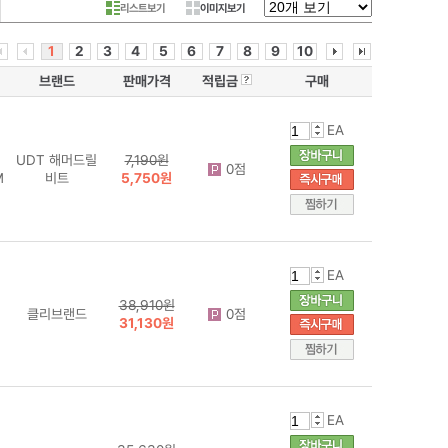
리스트보기
이미지보기
1
2
3
4
5
6
7
8
9
10
브랜드
판매가격
적립금
구매
EA
UDT 해머드릴
7,190원
0점
M
비트
5,750원
EA
38,910원
클리브랜드
0점
31,130원
EA