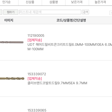
이미지
코드/상품명/간단설명
112190005
[업체직송]
UDT 해머드릴비트콘크리트드릴6.0MM-100MM10EA 6.0
M-100MM
153339072
[업체직송]
클리브랜드코발트드릴9.7MM5EA 9.7MM
153339065