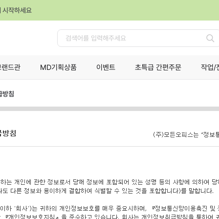
께 시작하세요
검
색
브랜드관
MD기획상품
이벤트
초특급 간편주문
작업/
급방침