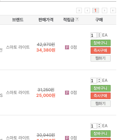
1
브랜드
판매가격
적립금
구매
EA
42,970원
스마토 라이트
0점
전
34,380원
EA
31,250원
스마토 라이트
0점
S
25,000원
EA
30,940원
스마토 라이트
0점