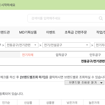
께 시작하세요
검
색
브랜드관
MD기획상품
이벤트
초특급 간편주문
작업/
 >
전동공구/전기관련
>
전기/전설공구
>
전기자
전기자재
압착공구
인두공구
전동공구/전기관련
체크를 하신 후
[브랜드별조회 하기]
를 클릭하시면 브랜드별로 조회하실 수 있습니
등록되어 있습니다.