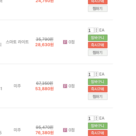
E
24,750원
EA
35,790원
스마토 라이트
0점
지
28,630원
EA
67,350원
미주
0점
1
53,880원
EA
95,470원
미주
0점
5
76,380원