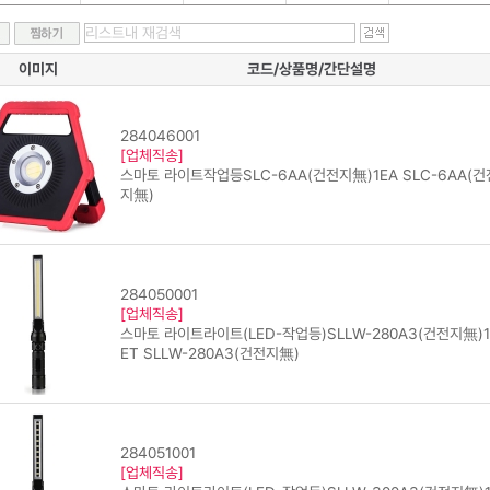
이미지
코드/상품명/간단설명
284046001
[업체직송]
스마토 라이트작업등SLC-6AA(건전지無)1EA SLC-6AA(건
지無)
284050001
[업체직송]
스마토 라이트라이트(LED-작업등)SLLW-280A3(건전지無)1
ET SLLW-280A3(건전지無)
284051001
[업체직송]