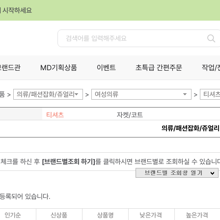
께 시작하세요
검
색
브랜드관
MD기획상품
이벤트
초특급 간편주문
작업/
품 >
의류/패션잡화/쥬얼리
>
여성의류
>
티셔
티셔츠
자켓/코트
의류/패션잡화/쥬얼리
체크를 하신 후
[브랜드별조회 하기]
를 클릭하시면 브랜드별로 조회하실 수 있습니
 등록되어 있습니다.