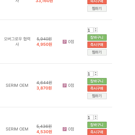
사
33,160원
오버그로우 협력
5,940원
0점
사
4,950원
4,644원
SERIM OEM
0점
3,870원
5,436원
SERIM OEM
0점
4,530원