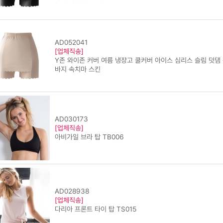
AD052041
[업체직송]
Y존 와이존 커버 여름 냉장고 쿨커버 아이스 심리스 슬림 덧댐
바지 속치마 스킨
AD030173
[업체직송]
아비가일 브라 탑 TB006
AD028938
[업체직송]
다리아 프론트 타이 탑 TS015