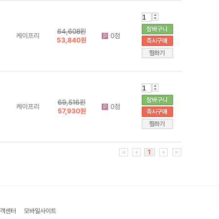
64,608원
케이프리
0점
53,840원
69,516원
케이프리
0점
57,930원
1
객센터
모바일사이트