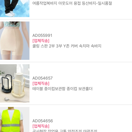
여름작업복바지 아웃도어 용접 등산바지-일시품절
AD055991
[업체직송]
쿨링 스판 2부 3부 Y존 커버 속치마 속바지
AD054657
[업체직송]
테이블 종이컵보관함 종이컵 보관홀더
AD054656
[업체직송]
공사현장 작업용 교통 안전조끼 야광조끼