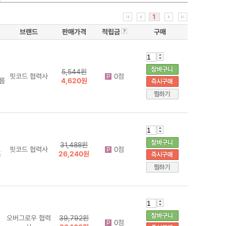
1
브랜드
판매가격
적립금
구매
5,544원
핏코드 협력사
0점
름
4,620원
31,488원
핏코드 협력사
0점
조
26,240원
오버그로우 협력
39,792원
0점