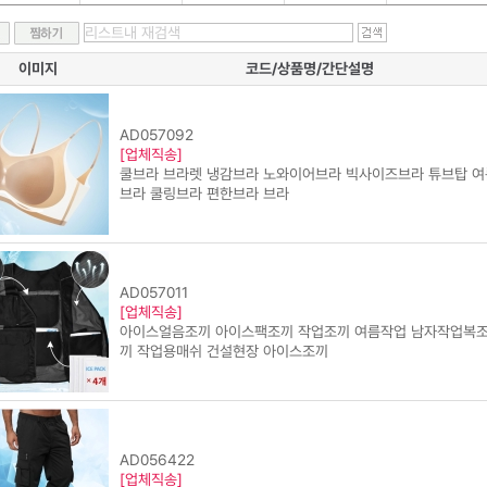
이미지
코드/상품명/간단설명
AD057092
[업체직송]
쿨브라 브라렛 냉감브라 노와이어브라 빅사이즈브라 튜브탑 여
브라 쿨링브라 편한브라 브라
AD057011
[업체직송]
아이스얼음조끼 아이스팩조끼 작업조끼 여름작업 남자작업복
끼 작업용매쉬 건설현장 아이스조끼
AD056422
[업체직송]