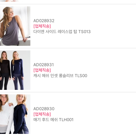
AD028932
[업체직송]
다이엔 사이드 레이스업 탑 TS013
AD028931
[업체직송]
캐시 메쉬 인셋 롱슬리브 TLS00
AD028930
[업체직송]
매기 후드 메쉬 TLH001