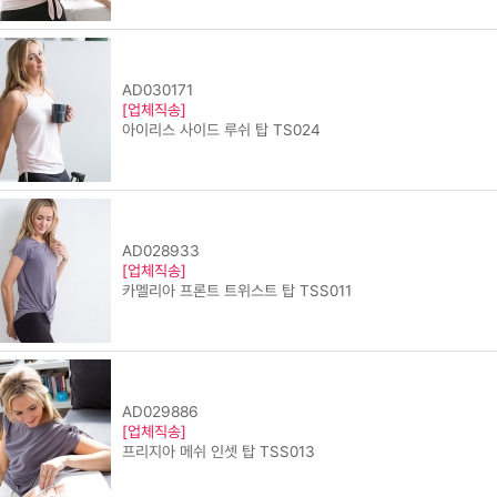
AD030171
[업체직송]
아이리스 사이드 루쉬 탑 TS024
AD028933
[업체직송]
카멜리아 프론트 트위스트 탑 TSS011
AD029886
[업체직송]
프리지아 메쉬 인셋 탑 TSS013