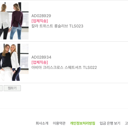
AD028929
[업체직송]
칼라 트위스트 롱슬리브 TLS023
AD028934
[업체직송]
아비아 크리스크로스 스웨트셔츠 TLS022
회사소개
이용약관
개인정보처리방침
입금 은행 보기
고