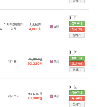
디자인모빌협력
5,880원
0점
 속
업체
4,900원
75,864원
케이프리
0점
63,220원
80,496원
케이프리
0점
67,080원