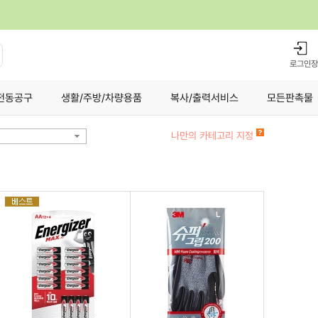
로그인
장
전동공구
생활/주방/차량용품
복사/출력서비스
모든판촉물
나만의 카테고리 지정
기