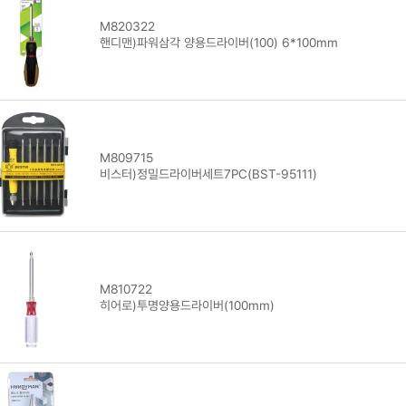
M820322
핸디맨)파워삼각 양용드라이버(100) 6*100mm
M809715
비스터)정밀드라이버세트7PC(BST-95111)
M810722
히어로)투명양용드라이버(100mm)