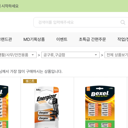
께 시작하세요
검
색
브랜드관
MD기획상품
이벤트
초특급 간편주문
작업/
생활/사무/안전용품
>
공구류,구급함
>
전체 상품보
님께서 가장 많이 구매하시는 상품입니다.