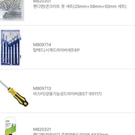
M820301
핸디맨)콘크리트 못 세트(25mm+38mm+50mm 세트)
M809714
탑헤드)시계드라이버세트6P
M809713
비스터)양용기능성드라이버(BST-95117)
M820321
핸디맨)파워삼각 주먹양용드라이버 6*30mm