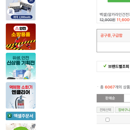
벡셀)알카라인건전지(AA
12,900원
11,60
공구류,구급함
브랜드별조회
총
6067
개의 상품