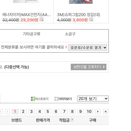
에너자이저)MAX건전지(AA/B12+4)
3M)슈퍼그립200 장갑(대)
32,400원
29,200원
4,000원
3,600원
기타공구류
소공구
전체분류를 보시려면 여기를 클릭하세요
다.
(다중선택 가능)
리스트보기
이미지보기
1
2
3
4
5
6
7
8
9
10
브랜드
판매가격
적립금
구매