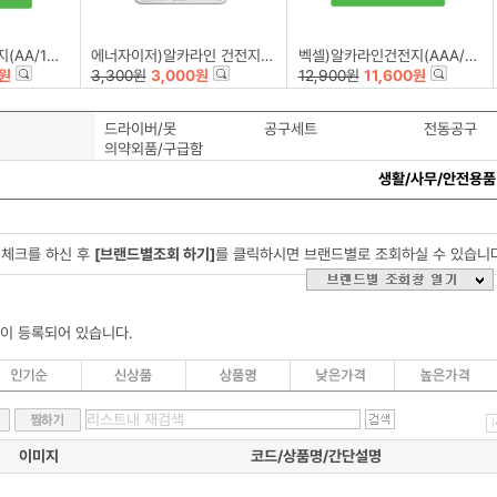
/12+4)
에너자이저)알카라인 건전지(PRIMARY/AA/B2)
벡셀)알카라인건전지(AAA/12+4)
0원
3,300원
3,000원
12,900원
11,600원
드라이버/못
공구세트
전동공구
의약외품/구급함
생활/사무/안전용품
체크를 하신 후
[브랜드별조회 하기]
를 클릭하시면 브랜드별로 조회하실 수 있습니
이 등록되어 있습니다.
이미지
코드/상품명/간단설명