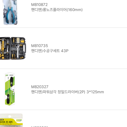
M810872
핸디맨)롱노즈플라이어(160mm)
M810735
핸디맨)수공구세트 43P
M820327
핸디맨)파워삼각 정밀드라이버(2P) 3*125mm