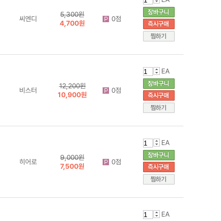
5,300원
씨엔디
0점
4,700원
EA
12,200원
비스터
0점
10,900원
EA
9,000원
히어로
0점
7,500원
EA