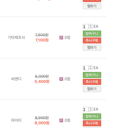
EA
7,900원
기타제조사
0점
7,100원
EA
6,000원
씨엔디
0점
5,400원
EA
8,900원
마이티
0점
8,000원