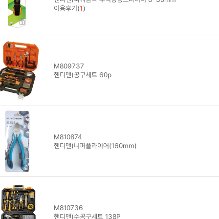
이용후기(
1
)
M809737
핸디맨)공구세트 60p
M810874
핸디맨)니퍼플라이어(160mm)
M810736
핸디맨)수공구세트 138P