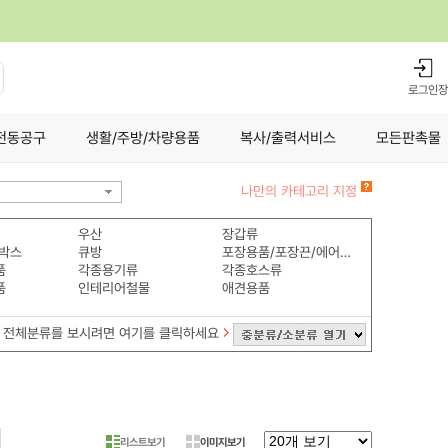
로그인
장
전동공구
생활/주방/차량용품
복사/출력서비스
모든판촉물
나만의 카테고리 지정
우산
장갑류
박스
큐방
포장용품/포장끈/에어쿠션
품
각종용기류
각종호스류
품
인테리어철물
애견용품
전체분류를 보시려면 여기를 클릭하세요
리스트보기
이미지보기