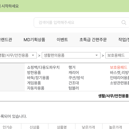
께 시작하세요
검
색
브랜드관
MD기획상품
이벤트
초특급 간편주문
작업/
생활/사무/안전용품
>
생활편의용품
>
보호용패드
쇼핑백/다용도파우치
행거
보호용패드
방한용품
캐리어
바스켓,리빙
바둑/장기용품
쿠션/방석
인테리어용
게임용품
건조대
소방관련용
자동차용품
텀블러
생활/사무/안전용품
등록되어 있습니다.