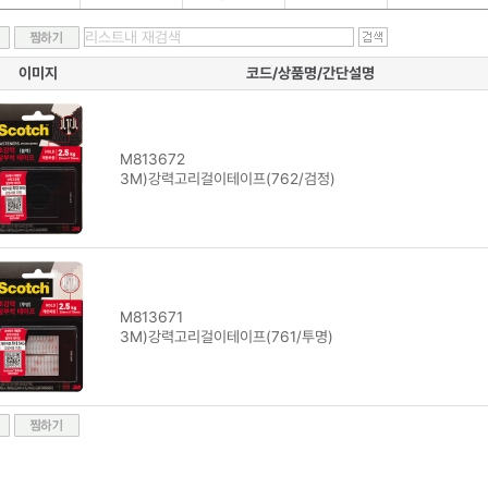
이미지
코드/상품명/간단설명
M813672
3M)강력고리걸이테이프(762/검정)
M813671
3M)강력고리걸이테이프(761/투명)