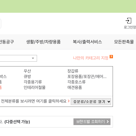
로그인
장
전동공구
생활/주방/차량용품
복사/출력서비스
모든판촉물
나만의 카테고리 지정
우산
장갑류
박스
큐방
포장용품/포장끈/에어쿠션
품
각종용기류
각종호스류
품
인테리어철물
애견용품
전체분류를 보시려면 여기를 클릭하세요
다.
(다중선택 가능)