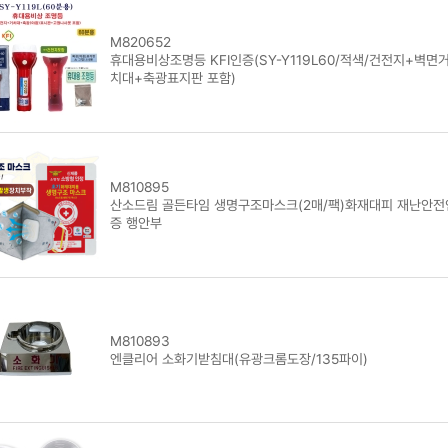
M820652
휴대용비상조명등 KFI인증(SY-Y119L60/적색/건전지+벽면
치대+축광표지판 포함)
M810895
산소드림 골든타임 생명구조마스크(2매/팩)화재대피 재난안전
증 행안부
M810893
엔클리어 소화기받침대(유광크롬도장/135파이)