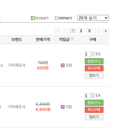
리스트보기
이미지보기
1
2
3
브랜드
판매가격
적립금
구매
EA
700원
에스
기타제조사
0점
600원
EA
5,400원
에
기타제조사
0점
4,800원