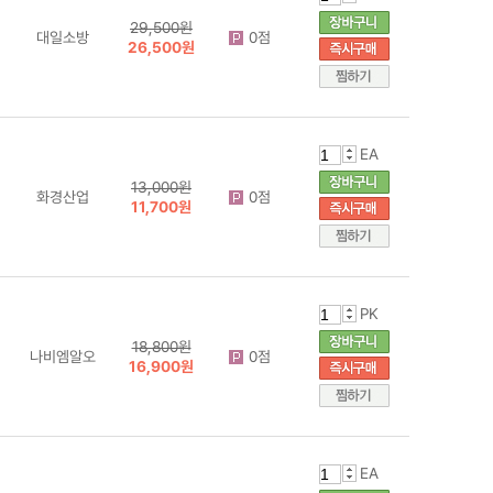
29,500원
대일소방
0점
26,500원
EA
13,000원
화경산업
0점
11,700원
PK
18,800원
나비엠알오
0점
16,900원
EA