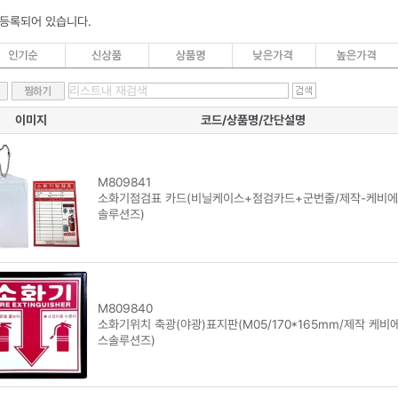
 등록되어 있습니다.
이미지
코드/상품명/간단설명
M809841
소화기점검표 카드(비닐케이스+점검카드+군번줄/제작-케비
솔루션즈)
M809840
소화기위치 축광(야광)표지판(M05/170*165mm/제작 케비
스솔루션즈)