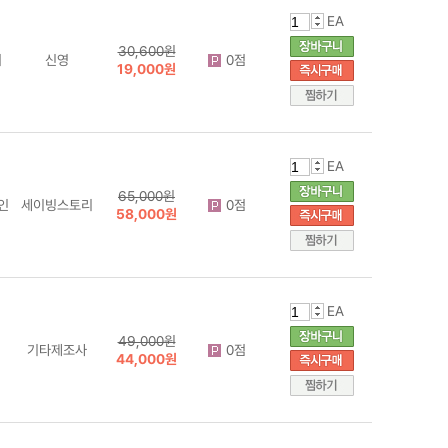
EA
30,600원
거
신영
0점
19,000원
EA
65,000원
인
세이빙스토리
0점
58,000원
EA
49,000원
기타제조사
0점
44,000원