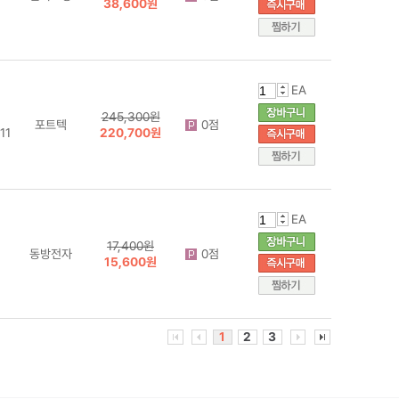
38,600원
EA
245,300원
포트텍
0점
11
220,700원
EA
17,400원
동방전자
0점
15,600원
1
2
3