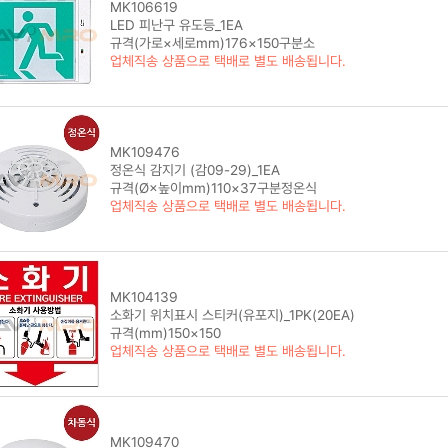
MK106619
LED 피난구 유도등_1EA
규격(가로×세로mm)176×150구분소
업체직송 상품으로 택배로 별도 배송됩니다.
MK109476
정온식 감지기 (감09-29)_1EA
규격(Ø×높이mm)110×37구분정온식
업체직송 상품으로 택배로 별도 배송됩니다.
MK104139
소화기 위치표시 스티커(유포지)_1PK(20EA)
규격(mm)150×150
업체직송 상품으로 택배로 별도 배송됩니다.
MK109470