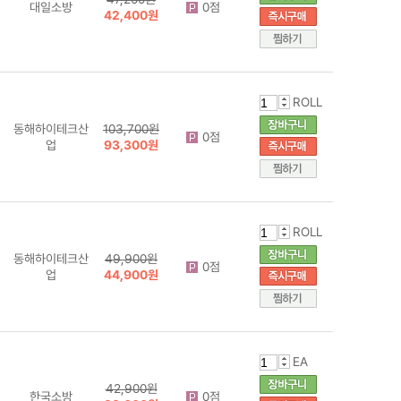
대일소방
0점
42,400원
ROLL
동해하이테크산
103,700원
0점
업
93,300원
ROLL
동해하이테크산
49,900원
0점
업
44,900원
EA
42,900원
한국소방
0점