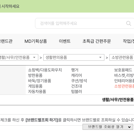
께 시작하세요
검
색
브랜드관
MD기획상품
이벤트
초특급 간편주문
작업/
생활/사무/안전용품
>
생활편의용품
>
소방관련용품
쇼핑백/다용도파우치
행거
보호용패드
방한용품
캐리어
바스켓,리빙
바둑/장기용품
쿠션/방석
인테리어용
게임용품
건조대
소방관련용
자동차용품
텀블러
생활/사무/안전용품
체크를 하신 후
[브랜드별조회 하기]
를 클릭하시면 브랜드별로 조회하실 수 있습니