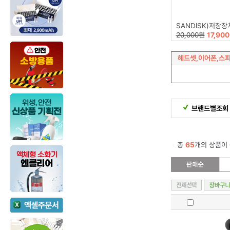
SANDISK)저장장치(16GB/Z
20,000원
17,90
헤드셋,이어폰,스
브랜드별조회
총
65
개의 상품이