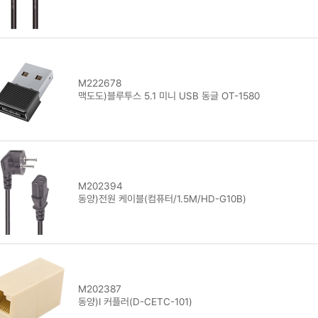
M222678
맥도도)블루투스 5.1 미니 USB 동글 OT-1580
M202394
동양)전원 케이블(컴퓨터/1.5M/HD-G10B)
M202387
동양)I 커플러(D-CETC-101)