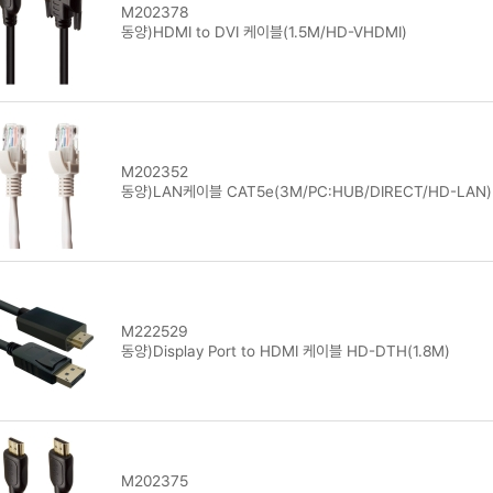
M202378
동양)HDMI to DVI 케이블(1.5M/HD-VHDMI)
M202352
동양)LAN케이블 CAT5e(3M/PC:HUB/DIRECT/HD-LAN)
M222529
동양)Display Port to HDMI 케이블 HD-DTH(1.8M)
M202375