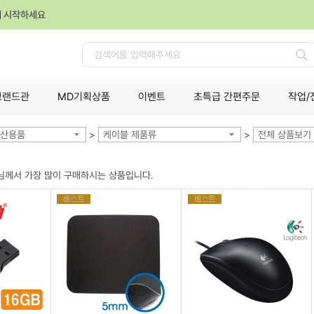
께 시작하세요
검
색
브랜드관
MD기획상품
이벤트
초특급 간편주문
작업/
산용품
>
케이블 제품류
>
전체 상품보기
님께서 가장 많이 구매하시는 상품입니다.