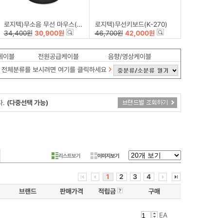
로지텍)무소음 무선 마우스(M221/블랙)
로지텍)무선키보드(K-270)
34,400원
30,900원
46,700원
42,000원
케이블
전원공급케이블
음향/영상케이블
전체분류를 보시려면 여기를 클릭하세요
다.
(다중선택 가능)
리스트보기
이미지보기
1
2
3
4
브랜드
판매가격
적립금
구매
EA