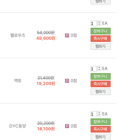
EA
54,000원
펠로우즈
0점
49,600원
EA
21,400원
엑토
0점
19,200원
EA
20,200원
DYC동양
0점
18,100원