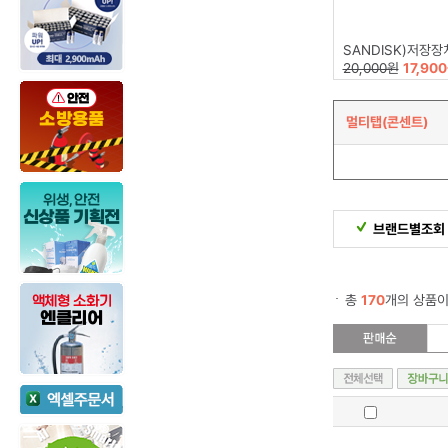
SANDISK)저장장치(16GB/Z
20,000원
17,90
멀티탭(콘센트)
브랜드별조회
총
170
개의 상품이