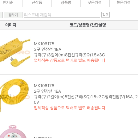
이미지
코드/상품명/간단설명
MK106175
3구 연장선_1EA
규격(구)3길이(m)8전선규격(SQ)1.5×3C
업체직송 상품으로 택배로 별도 배송됩니다.
MK106178
2구 연장선_1EA
규격(구)2길이(m)5전선규격(SQ)1.5×3C정격전압(V)16A, 2
0V
업체직송 상품으로 택배로 별도 배송됩니다.