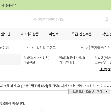
께 시작하세요
검
색
브랜드관
MD기획상품
이벤트
초특급 간편주문
작업/
산용품
>
멀티탭(콘센트)
>
전기릴선(전기
멀티탭(개별스위치)
멀티탭(통합스위치)
멀티탭(일반
파워큐브
기타멀티탭
고용량멀티
전산용품
체크를 하신 후
[브랜드별조회 하기]
를 클릭하시면 브랜드별로 조회하실 수 있습니
등록되어 있습니다.