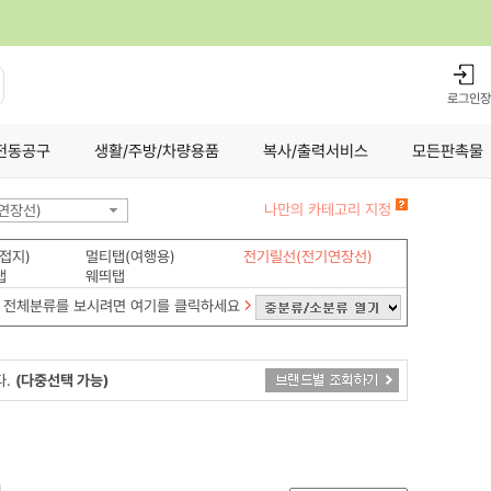
로그인
장
전동공구
생활/주방/차량용품
복사/출력서비스
모든판촉물
나만의 카테고리 지정
연장선)
접지)
멀티탭(여행용)
전기릴선(전기연장선)
탭
웨띄탭
전체분류를 보시려면 여기를 클릭하세요
다.
(다중선택 가능)