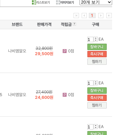
리스트보기
이미지보기
1
브랜드
판매가격
적립금
구매
EA
32,800원
나비엠알오
0점
29,500원
EA
27,400원
5
나비엠알오
0점
24,600원
EA