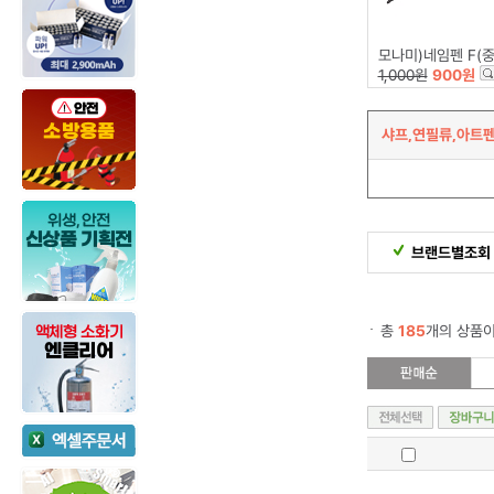
모나미)네임펜 F(중간글씨용(0.5
1,000원
900원
샤프,연필류,아트
브랜드별조회
총
185
개의 상품이