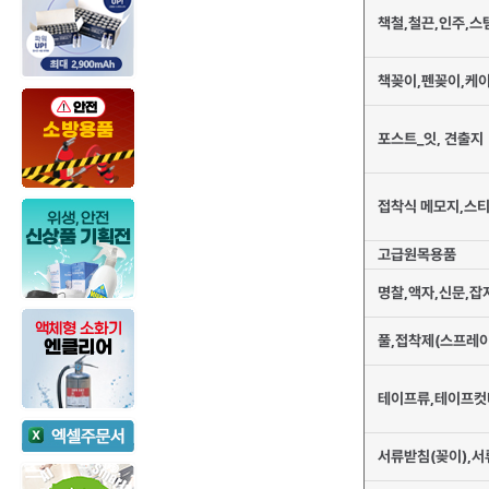
책철,철끈,인주,스
책꽂이,펜꽂이,케
포스트_잇, 견출지
접착식 메모지,스티
고급원목용품
명찰,액자,신문,잡
풀,접착제(스프레이
테이프류,테이프컷
서류받침(꽂이),서