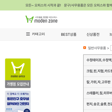
모든~ 오피스의 시작과 끝! 문구/사무용품은 모든 오피스와 함
카테고리
BEST상품
신상품전
일반사무용품 >
수정테이프,수정액
크립,핀,지협,카드
칼,가위,자,고무판
스테플러,침,리무
펀치,송곳,슬롯,천