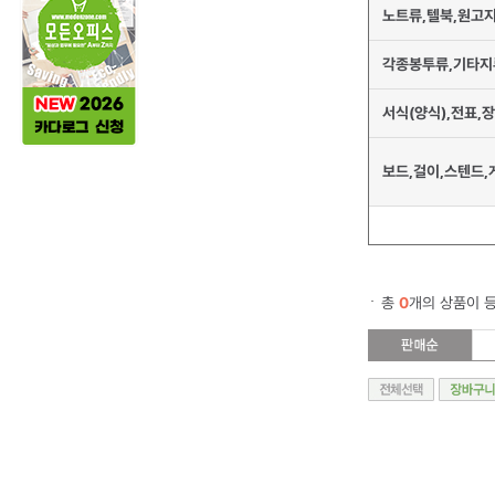
노트류,텔북,원고
각종봉투류,기타지
서식(양식),전표,
보드,걸이,스텐드,
총
0
개의 상품이 