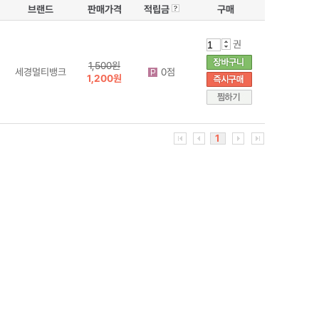
브랜드
판매가격
적립금
구매
권
1,500원
세경멀티뱅크
0점
1,200원
1