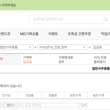
께 시작하세요
검
색
브랜드관
MD기획상품
이벤트
초특급 간편주문
작업/
일반사무용품
>
서식(양식),전표,장부
>
입금표
가계부
거래명세표
서식,전표
장부
입금표
장부
출력용지
일반사무용품
등록되어 있습니다.