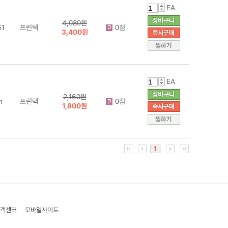
EA
4,080원
1
프린텍
0점
3,400원
EA
2,160원
m
프린텍
0점
1,800원
1
객센터
모바일사이트