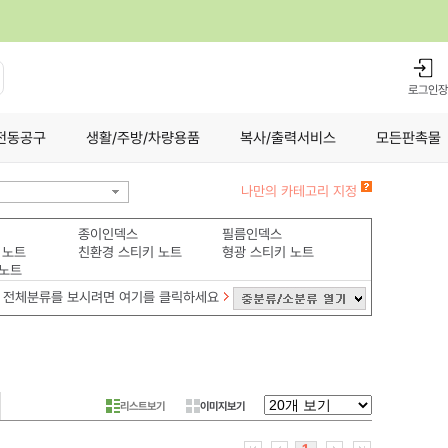
로그인
장
전동공구
생활/주방/차량용품
복사/출력서비스
모든판촉물
나만의 카테고리 지정
종이인덱스
필름인덱스
 노트
친환경 스티키 노트
형광 스티키 노트
노트
전체분류를 보시려면 여기를 클릭하세요
리스트보기
이미지보기