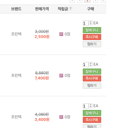
1
브랜드
판매가격
적립금
구매
EA
3,000원
프린텍
0점
2,500원
EA
8,880원
프린텍
0점
7,400원
EA
4,080원
프린텍
0점
3,400원