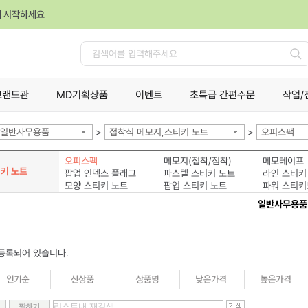
께 시작하세요
검
색
브랜드관
MD기획상품
이벤트
초특급 간편주문
작업/
일반사무용품
>
접착식 메모지,스티키 노트
>
오피스팩
오피스팩
메모지(접착/점착)
메모테이프
키 노트
팝업 인덱스 플래그
파스텔 스티키 노트
라인 스티키
모양 스티키 노트
팝업 스티키 노트
파워 스티키
일반사무용품
등록되어 있습니다.