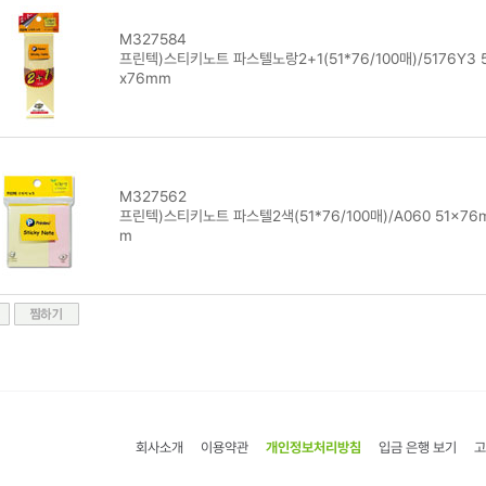
M327584
프린텍)스티키노트 파스텔노랑2+1(51*76/100매)/5176Y3 5
x76mm
M327562
프린텍)스티키노트 파스텔2색(51*76/100매)/A060 51x76
m
회사소개
이용약관
개인정보처리방침
입금 은행 보기
고