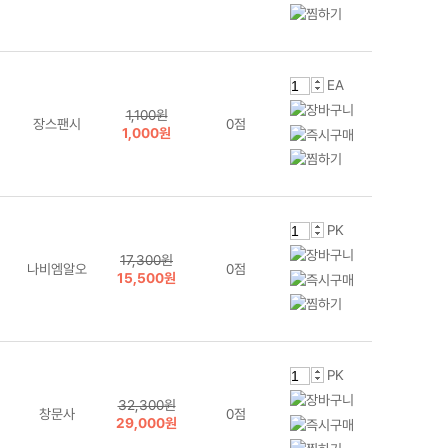
EA
1,100원
장스팬시
0점
1,000원
PK
17,300원
나비엠알오
0점
15,500원
PK
32,300원
창문사
0점
29,000원