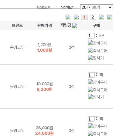
리스트보기
이미지보기
1
2
적립금
브랜드
판매가격
구매
EA
1,200원
동양고무
0점
1,000원
팩
10,000원
동양고무
0점
9,300원
팩
26,000원
동양고무
0점
24,000원