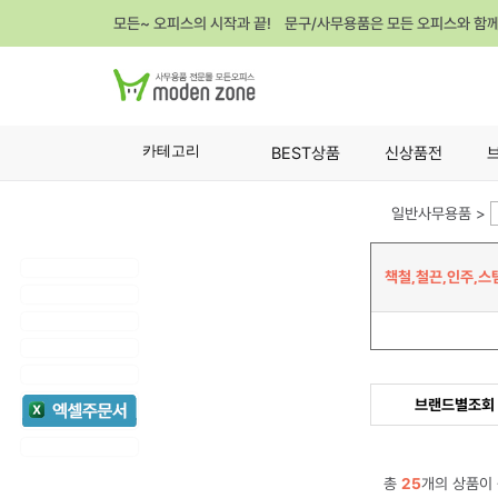
모든~ 오피스의 시작과 끝! 문구/사무용품은 모든 오피스와 함
카테고리
BEST상품
신상품전
일반사무용품 >
책철,철끈,인주,스
브랜드별조회
총
25
개의 상품이