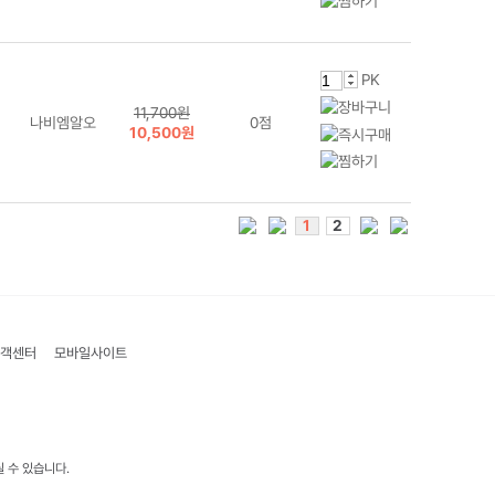
PK
11,700원
나비엠알오
0점
10,500원
1
2
객센터
모바일사이트