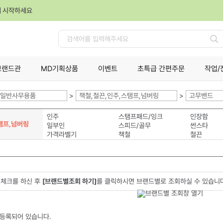
께 시작하세요
검
색
브랜드관
MD기획상품
이벤트
초특급 간편주문
작업/
일반사무용품
>
책철,철끈,인주,스탬프,넘버링
>
고무밴드
인주
스탬프패드/잉크
인장함
탬프,넘버링
일부인
스피드/골무
썬스타
가격라벨기
책철
철끈
체크를 하신 후
[브랜드별조회 하기]
를 클릭하시면 브랜드별로 조회하실 수 있습니
 등록되어 있습니다.