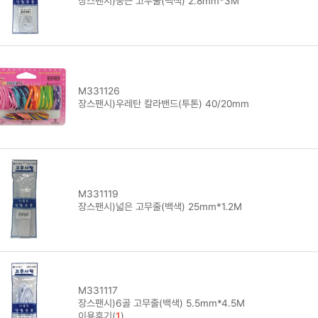
장스팬시)둥근 고무줄(백색) 2.8mm*3M
M331126
장스팬시)우레탄 칼라밴드(투톤) 40/20mm
M331119
장스팬시)넓은 고무줄(백색) 25mm*1.2M
M331117
장스팬시)6골 고무줄(백색) 5.5mm*4.5M
이용후기(
1
)