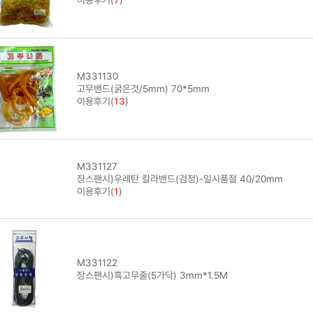
이용후기(
7
)
M331130
고무밴드(굵은것/5mm) 70*5mm
이용후기(
13
)
M331127
장스팬시)우레탄 칼라밴드(검정)-일시품절 40/20mm
이용후기(
1
)
M331122
장스팬시)흑고무줄(5가닥) 3mm*1.5M