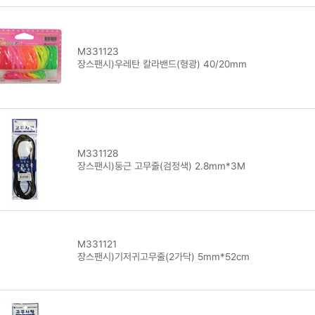
M331123
장스팬시)우레탄 칼라밴드(형광) 40/20mm
M331128
장스팬시)둥근 고무줄(검정색) 2.8mm*3M
M331121
장스팬시)기저귀고무줄(2가닥) 5mm*52cm