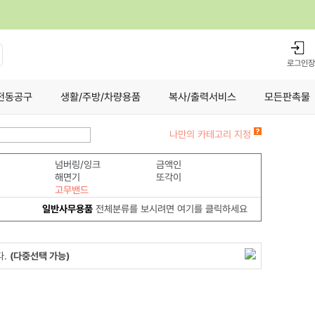
로그인
장
전동공구
생활/주방/차량용품
복사/출력서비스
모든판촉물
나만의 카테고리 지정
넘버링/잉크
금액인
해면기
또각이
고무밴드
일반사무용품
전체분류를 보시려면 여기를 클릭하세요
다.
(다중선택 가능)