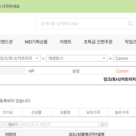
께 시작하세요
검
색
브랜드관
MD기획상품
이벤트
초특급 간편주문
작업/
잉크/토너/카트리지
>
재생토너
>
Canon
HP
삼성
Canon
잉크/토너/카트리지
 등록되어 있습니다.
이미지
코드/상품명/간단설명