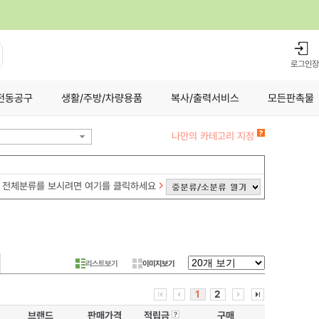
로그인
장
전동공구
생활/주방/차량용품
복사/출력서비스
모든판촉물
나만의 카테고리 지정
전체분류를 보시려면 여기를 클릭하세요
리스트보기
이미지보기
1
2
브랜드
판매가격
적립금
구매