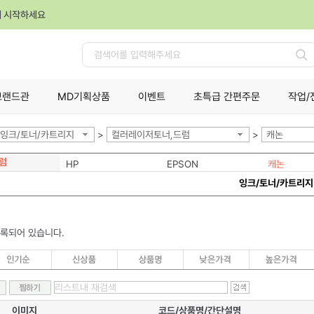
께 시작하세요
검
색
브랜드관
MD기획상품
이벤트
초특급 간편주문
작업/
잉크/토너/카트리지
>
컬러레이저토너,드럼
>
캐논
럼
HP
EPSON
캐논
잉크/토너/카트리지
등록되어 있습니다.
이미지
코드/상품명/간단설명