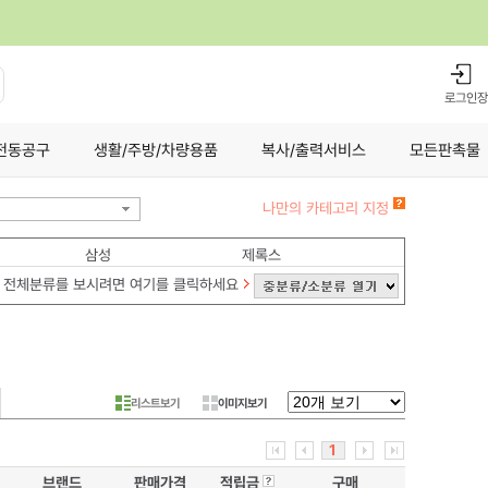
로그인
장
전동공구
생활/주방/차량용품
복사/출력서비스
모든판촉물
나만의 카테고리 지정
삼성
제록스
전체분류를 보시려면 여기를 클릭하세요
리스트보기
이미지보기
1
브랜드
판매가격
적립금
구매