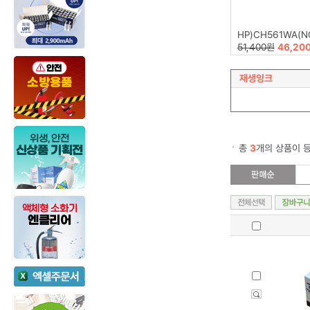
HP)CH561WA(N
51,400원
46,20
재생잉크
총
3
개의 상품이 