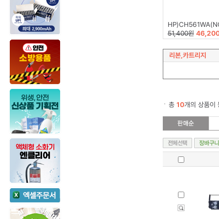
HP)CH561WA(N
51,400원
46,20
리본,카트리지
총
10
개의 상품이 