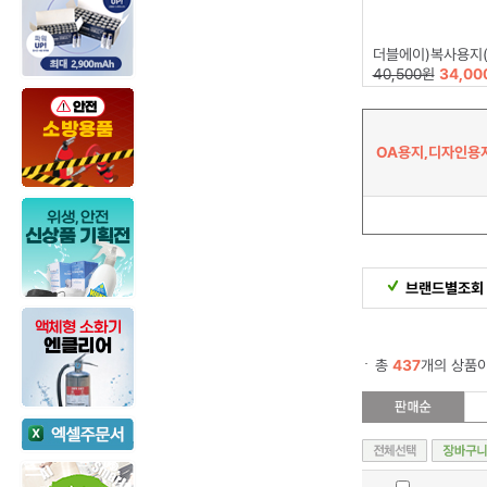
더블에이)복사용지(A4/80g/
40,500원
34,00
OA용지,디자인용
브랜드별조회
총
437
개의 상품이