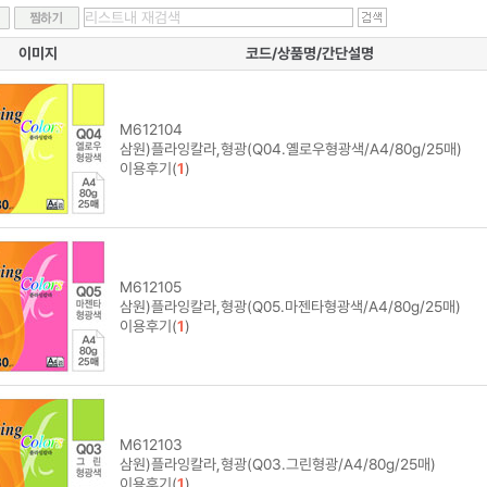
이미지
코드/상품명/간단설명
M612104
삼원)플라잉칼라,형광(Q04.옐로우형광색/A4/80g/25매)
이용후기(
1
)
M612105
삼원)플라잉칼라,형광(Q05.마젠타형광색/A4/80g/25매)
이용후기(
1
)
M612103
삼원)플라잉칼라,형광(Q03.그린형광/A4/80g/25매)
이용후기(
1
)