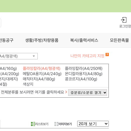
로그인
장
전동공구
생활/주방/차량용품
복사/출력서비스
모든판촉물
나만의 카테고리 지정
A4/형광색)
4/160g)
플라잉칼라(A4/형광색)
플라잉칼라(A4/250매)
A4/200g)
메탈OA용지(A4/240g)
몬디칼라용지(A4/80g)
한지/대례지)
매직터치(A4/180g)
콩코르지(A4/100g)
4절)
색상지
전체분류를 보시려면 여기를 클릭하세요
리스트보기
이미지보기