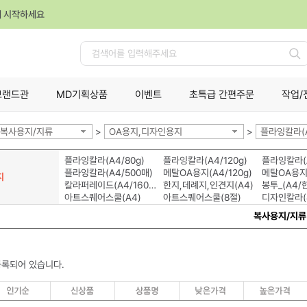
께 시작하세요
검
색
브랜드관
MD기획상품
이벤트
초특급 간편주문
작업/
복사용지/지류
>
OA용지,디자인용지
>
플라잉칼라(
플라잉칼라(A4/80g)
플라잉칼라(A4/120g)
플라잉칼라(A
플라잉칼라(A4/500매)
메탈OA용지(A4/120g)
메탈OA용지(
지
칼라퍼레이드(A4/160g)
한지,데례지,인견지(A4)
봉투_(A4/
아트스퀘어스쿨(A4)
아트스퀘어스쿨(8절)
디자인칼라(
복사용지/지류
등록되어 있습니다.