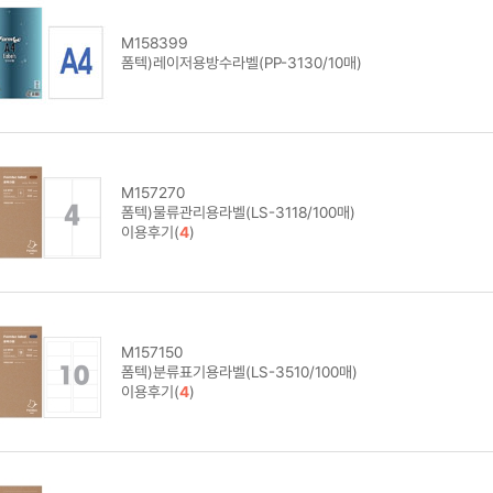
M158399
폼텍)레이저용방수라벨(PP-3130/10매)
M157270
폼텍)물류관리용라벨(LS-3118/100매)
이용후기(
4
)
M157150
폼텍)분류표기용라벨(LS-3510/100매)
이용후기(
4
)