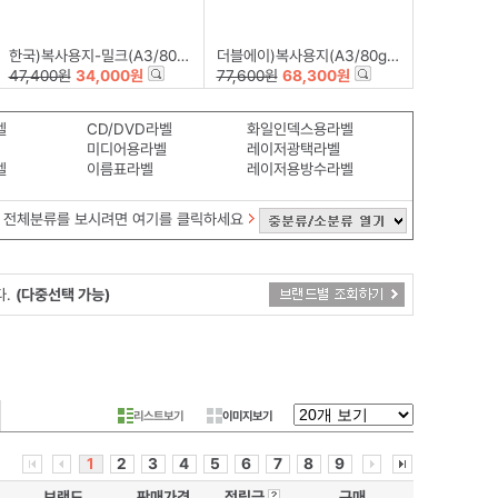
한국)복사용지-밀크(A3/80g/250매*5권)
더블에이)복사용지(A3/80g/500매*5권)
47,400원
34,000원
77,600원
68,300원
벨
CD/DVD라벨
화일인덱스용라벨
미디어용라벨
레이저광택라벨
벨
이름표라벨
레이저용방수라벨
전체분류를 보시려면 여기를 클릭하세요
다.
(다중선택 가능)
리스트보기
이미지보기
1
2
3
4
5
6
7
8
9
브랜드
판매가격
적립금
구매