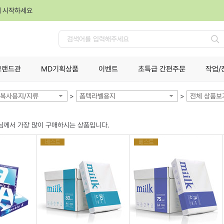
께 시작하세요
검
색
브랜드관
MD기획상품
이벤트
초특급 간편주문
작업/
복사용지/지류
>
폼텍라벨용지
>
전체 상품보
님께서 가장 많이 구매하시는 상품입니다.