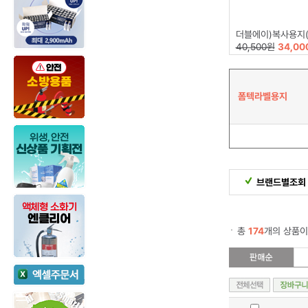
더블에이)복사용지(A4/80g/
40,500원
34,00
폼텍라벨용지
브랜드별조회
총
174
개의 상품이