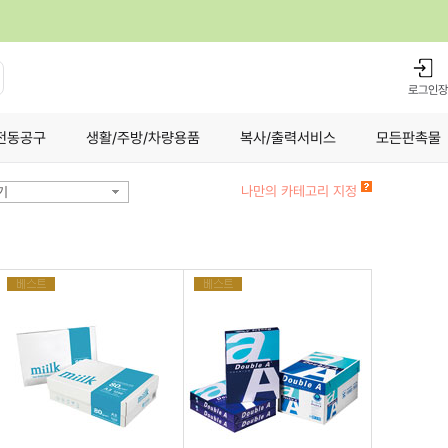
로그인
장
전동공구
생활/주방/차량용품
복사/출력서비스
모든판촉물
나만의 카테고리 지정
기