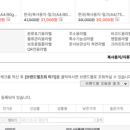
500매*5권)
한국)복사용지-밀크(A4/80g/500매*5권)
한국)복사용지-밀크(A4/75g/500매*5권)
0원
41,500원
31,000원
39,000원
30,000원
분류표기용라벨
주소용라벨
바코드용라
물류관리용라벨
특수기능성라벨
명함용라벨
보호용필름라벨
문서보관상자 측면라벨
크라프트라
QR전용라벨
복사용지/지류
체크를 하신 후
[브랜드별조회 하기]
를 클릭하시면 브랜드별로 조회하실 수 있습니
 등록되어 있습니다.
이미지
코드/상품명/간단설명