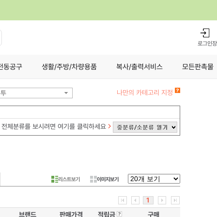
로그인
장
전동공구
생활/주방/차량용품
복사/출력서비스
모든판촉물
나만의 카테고리 지정
봉투
전체분류를 보시려면 여기를 클릭하세요
리스트보기
이미지보기
1
브랜드
판매가격
적립금
구매