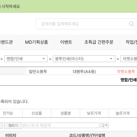
께 시작하세요
검
색
브랜드관
MD기획상품
이벤트
초특급 간편주문
작업/
>
명함/인쇄
>
봉투인쇄(마스터)
>
자켓소
일반소봉투
대봉투(A4용)
자켓소봉투
명함/인쇄
등록되어 있습니다.
이미지
코드/상품명/간단설명