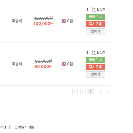
BOX
120,000원
미등록
0점
100,000원
BOX
96,000원
미등록
0점
80,000원
1
객센터
모바일사이트