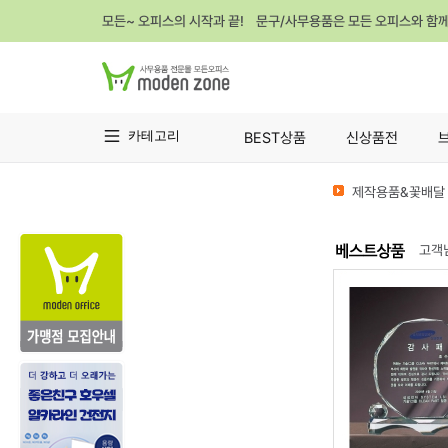
모든~ 오피스의 시작과 끝! 문구/사무용품은 모든 오피스와 함
카테고리
BEST상품
신상품전
제작용품&꽃배달 
고객