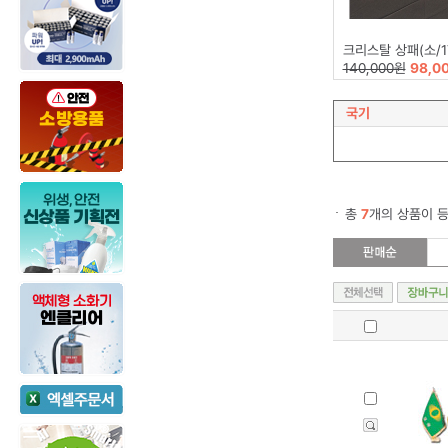
크리스탈 상패(소/17X
140,000원
98,0
국기
총
7
개의 상품이 