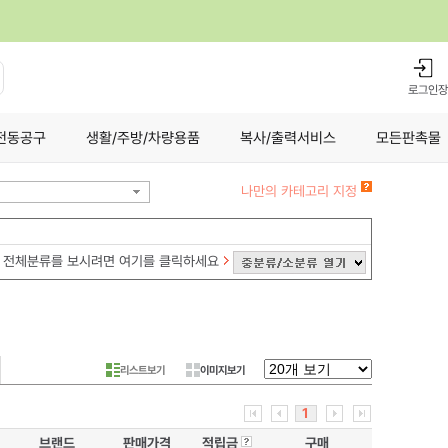
로그인
장
전동공구
생활/주방/차량용품
복사/출력서비스
모든판촉물
나만의 카테고리 지정
전체분류를 보시려면 여기를 클릭하세요
리스트보기
이미지보기
1
브랜드
판매가격
적립금
구매