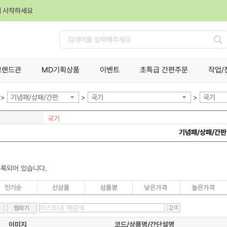
께 시작하세요
검
색
브랜드관
MD기획상품
이벤트
초특급 간편주문
작업/
>
기념패/상패/간판
>
국기
>
국기
국기
기념패/상패/간판
등록되어 있습니다.
이미지
코드/상품명/간단설명