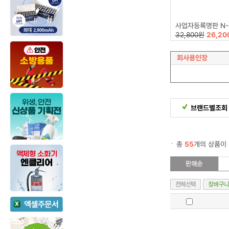
사업자등록명판 N-0827 (잉크내장형고무인
32,800원
26,20
회사용인장
브랜드별조회
총
55
개의 상품이