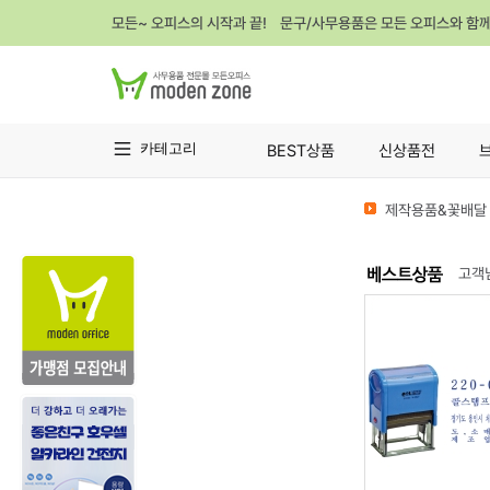
모든~ 오피스의 시작과 끝! 문구/사무용품은 모든 오피스와 함
카테고리
BEST상품
신상품전
제작용품&꽃배달 
고객