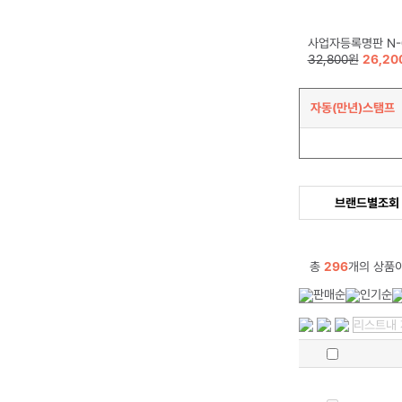
사업자등록명판 N-0827 (잉크내장형고무인
32,800원
26,20
자동(만년)스탬프
브랜드별조회
총
296
개의 상품