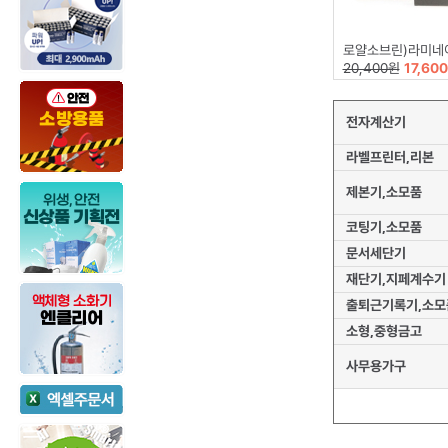
로얄소브린)라미네이팅필름(216*303)10
20,400원
17,60
전자계산기
라벨프린터,리본
제본기,소모품
코팅기,소모품
문서세단기
재단기,지페계수기
출퇴근기록기,소모
소형,중형금고
사무용가구