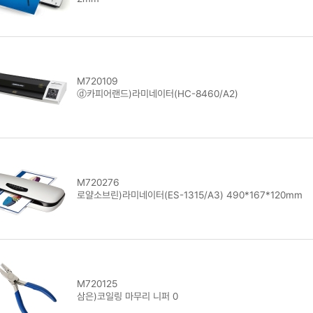
M720109
ⓓ카피어랜드)라미네이터(HC-8460/A2)
M720276
로얄소브린)라미네이터(ES-1315/A3) 490*167*120mm
M720125
삼은)코일링 마무리 니퍼 0