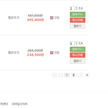
EA
551,000원
펠로우즈
0점
495,900원
EA
265,000원
펠로우즈
0점
238,500원
1
2
객센터
모바일사이트