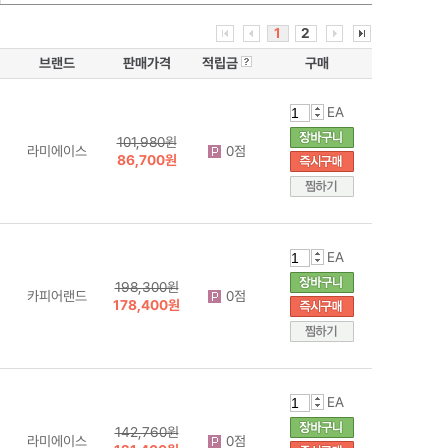
1
2
브랜드
판매가격
적립금
구매
EA
101,980원
라미에이스
0점
86,700원
EA
198,300원
카피어랜드
0점
178,400원
EA
142,760원
라미에이스
0점