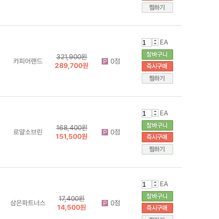
EA
321,900원
카피어랜드
0점
289,700원
EA
168,400원
로얄소브린
0점
151,500원
EA
17,400원
삼은파트너스
0점
14,500원