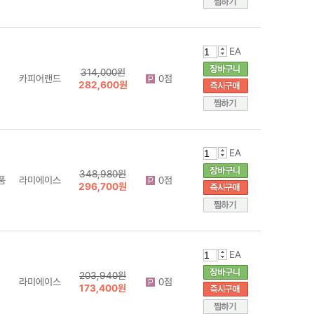
EA
314,000원
카피어랜드
0점
282,600원
EA
348,980원
품
라미에이스
0점
296,700원
EA
203,940원
라미에이스
0점
173,400원