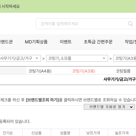
께 시작하세요
검
색
브랜드관
MD기획상품
이벤트
초특급 간편주문
작업/
사무기기/금고/가구
>
코팅기,소모품
>
코팅기(A3용
코팅기(A4용)
코팅기(A3용)
코팅필름
사무기기/금고/가구
체크를 하신 후
[브랜드별조회 하기]
를 클릭하시면 브랜드별로 조회하실 수 있습니
등록되어 있습니다.