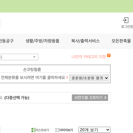
로그인
장
전동공구
생활/주방/차량용품
복사/출력서비스
모든판촉물
나만의 카테고리 지정
)
손코팅필름
전체분류를 보시려면 여기를 클릭하세요
다.
(다중선택 가능)
리스트보기
이미지보기