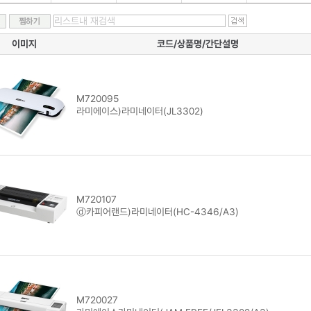
이미지
코드/상품명/간단설명
M720095
라미에이스)라미네이터(JL3302)
M720107
ⓓ카피어랜드)라미네이터(HC-4346/A3)
M720027