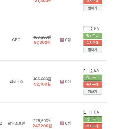
121,400원
EA
108,200원
GBC
0점
97,300원
EA
105,000원
펠로우즈
0점
92,100원
EA
275,500원
2
로얄소브린
0점
247,200원