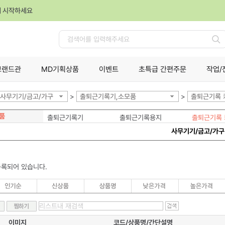
께 시작하세요
검
색
브랜드관
MD기획상품
이벤트
초특급 간편주문
작업/
사무기기/금고/가구
>
출퇴근기록기,소모품
>
출퇴근기록 
품
출퇴근기록기
출퇴근기록용지
출퇴근기록
사무기기/금고/가구
등록되어 있습니다.
이미지
코드/상품명/간단설명