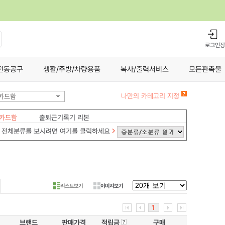
로그인
장
전동공구
생활/주방/차량용품
복사/출력서비스
모든판촉물
나만의 카테고리 지정
카드함
 카드함
출퇴근기록기 리본
전체분류를 보시려면 여기를 클릭하세요
리스트보기
이미지보기
1
브랜드
판매가격
적립금
구매