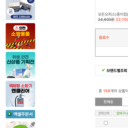
모든오피스)종이컵(6.5oz/1,000
24,600원
22,10
음료수
브랜드별조회
총
156
개의 상품이