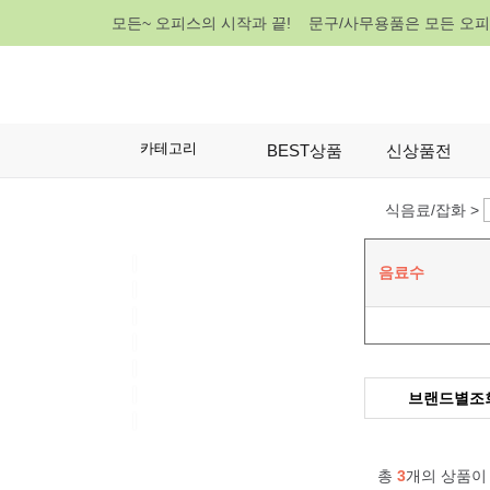
모든~ 오피스의 시작과 끝! 문구/사무용품은 모든 오
카테고리
BEST상품
신상품전
식음료/잡화 >
음료수
브랜드별조
총
3
개의 상품이