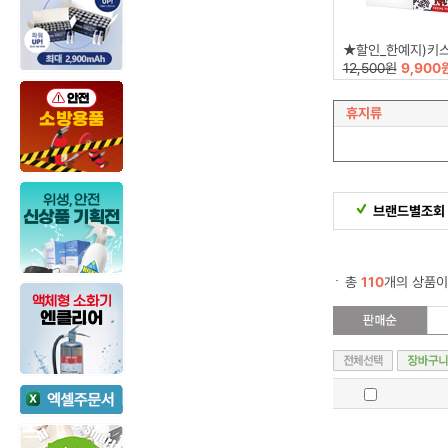
★할인_한예지)키스해링 정사각 미용티슈
12,500원
9,900
휴지류
브랜드별조회
총
110
개의 상품이