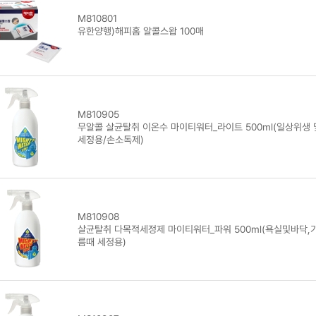
M810801
유한양행)해피홈 알콜스왑 100매
M810905
무알콜 살균탈취 이온수 마이티워터_라이트 500ml(일상위생 
세정용/손소독제)
M810908
살균탈취 다목적세정제 마이티워터_파워 500ml(욕실및바닥,
름때 세정용)