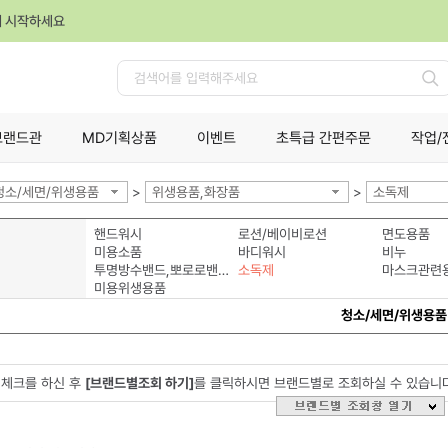
께 시작하세요
검
색
브랜드관
MD기획상품
이벤트
초특급 간편주문
작업/
청소/세면/위생용품
>
위생용품,화장품
>
소독제
핸드워시
로션/베이비로션
면도용품
미용소품
바디워시
비누
투명방수밴드,뽀로로밴드
소독제
마스크관련
미용위생용품
청소/세면/위생용품
체크를 하신 후
[브랜드별조회 하기]
를 클릭하시면 브랜드별로 조회하실 수 있습니