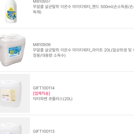
M810907
무알콜 살균탈취 이온수 마이티워터_핸드 500ml(손소독용/손
독제)
M810906
무알콜 살균탈취 이온수 마이티워터_라이트 20L(일상위생 및 
정용/대용량 소독수)
GIFT100114
[업체직송]
닥터와쎈 큐플러스(20L)
GIFT100113