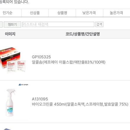
등록되어 있습니다.
이미지
코드/상품명/간단설명
GP105325
알콜솜(에프에이 이올스왑/에탄올83%/100매)
A131095
바이오크린콜 450ml(알콜소독액,스프레이형,발효알콜 75%)