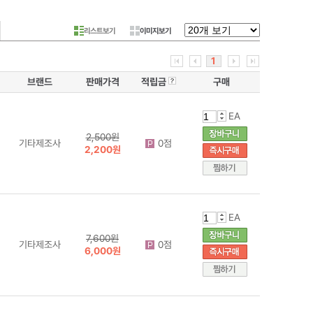
리스트보기
이미지보기
1
브랜드
판매가격
적립금
구매
EA
2,500원
기타제조사
0점
2,200원
EA
7,600원
기타제조사
0점
6,000원