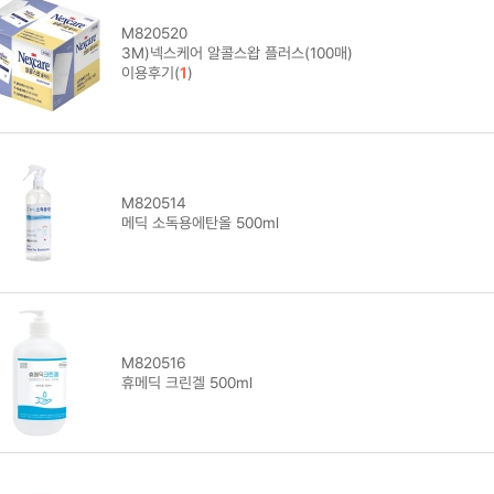
M820520
3M)넥스케어 알콜스왑 플러스(100매)
이용후기(
1
)
M820514
메딕 소독용에탄올 500ml
M820516
휴메딕 크린겔 500ml