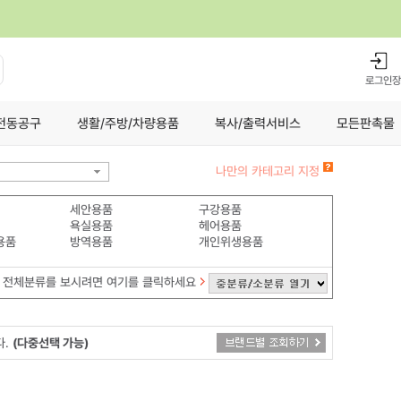
로그인
장
전동공구
생활/주방/차량용품
복사/출력서비스
모든판촉물
나만의 카테고리 지정
세안용품
구강용품
욕실용품
헤어용품
용품
방역용품
개인위생용품
전체분류를 보시려면 여기를 클릭하세요
다.
(다중선택 가능)