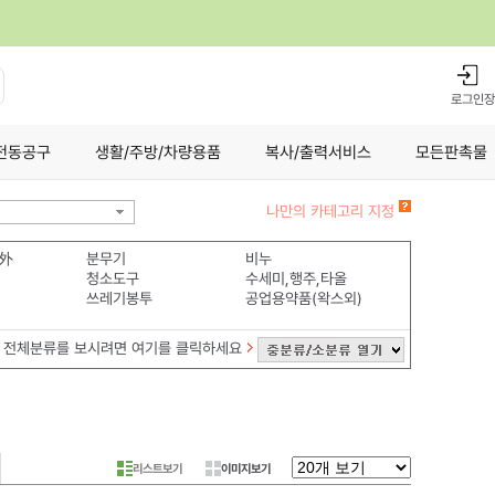
로그인
장
전동공구
생활/주방/차량용품
복사/출력서비스
모든판촉물
나만의 카테고리 지정
 外
분무기
비누
청소도구
수세미,행주,타올
쓰레기봉투
공업용약품(왁스외)
전체분류를 보시려면 여기를 클릭하세요
리스트보기
이미지보기