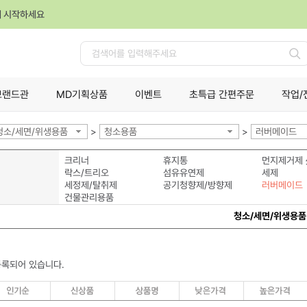
께 시작하세요
검
색
브랜드관
MD기획상품
이벤트
초특급 간편주문
작업/
청소/세면/위생용품
>
청소용품
>
러버메이드
크리너
휴지통
먼지제거제
락스/트리오
섬유유연제
세제
세정제/탈취제
공기청향제/방향제
러버메이드
건물관리용품
청소/세면/위생용품
등록되어 있습니다.